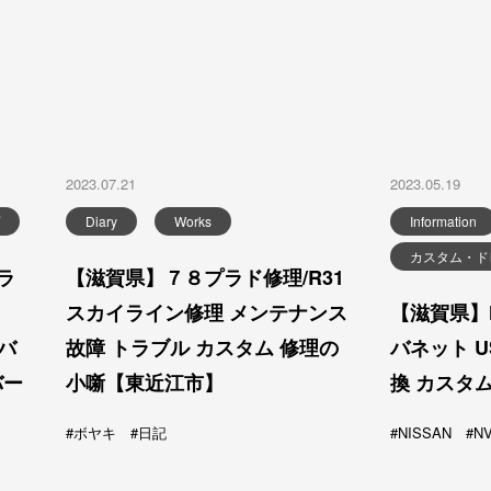
2023.07.21
2023.05.19
Diary
Works
Information
カスタム・ド
 ラ
【滋賀県】７８プラド修理/R31
スカイライン修理 メンテナンス
【滋賀県】NI
トバ
故障 トラブル カスタム 修理の
バネット 
バー
小噺【東近江市】
換 カスタ
ボヤキ
日記
NISSAN
NV