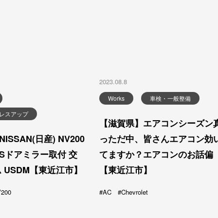
2023.08.8
Works
車検・一般整備
レスアップ
【滋賀県】エアコンシーズン
っただ中、皆さんエアコン効
SSAN(日産) NV200
てますか？エアコンのお話偏
USドアミラー取付 交
【東近江市】
ム USDM【東近江市】
AC
Chevrolet
200