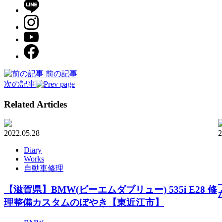
前の記事
次の記事
Related Articles
2022.05.28
2
Diary
Works
自動車修理
【滋賀県】BMW(ビーエムダブリュー) 535i E28 修
理整備カスタムのぼやき【東近江市】