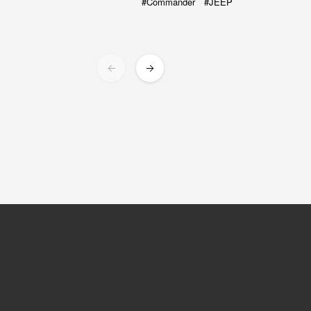
Commander
JEEP
オンラインストア
ck-knacks
general goods