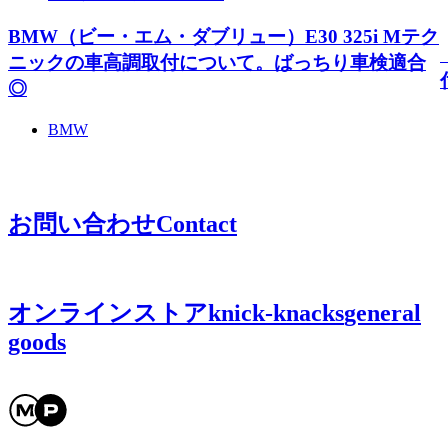
BMW（ビー・エム・ダブリュー）E30 325i Mテク
ニックの車高調取付について。ばっちり車検適合
◎
BMW
お問い合わせ
Contact
オンラインストア
knick-knacks
general
goods