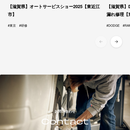
【滋賀県】オートサービスショー2025【東近江
【滋賀県】DO
市】
漏れ修理【
東京
研修
DODGE
RA
お問い合わせ
Contact