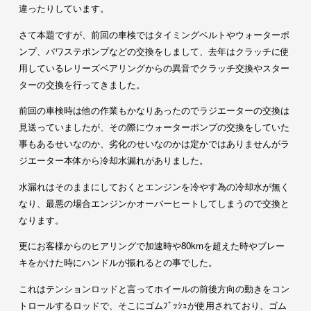
違ったりしています。
さて本題ですが、前回の車検ではタイミングベルトやウォーターポ
ンプ、パワステポンプなどの交換をしまして、去年はクラッチに使
用しているレリーズベアリングからの異音でクラッチ交換やスター
ターの交換を行ってきました。
前回の車検時は他の作業もかなりあったのでラジエーターの交換は
見送っていましたが、その際にウォーターポンプの交換をしていた
事もあるせいなのか、劣化のせいなのかは定かではありませんがラ
ジエーター本体から冷却水漏れがありました。
水漏れはそのままにしておくとエンジンを冷やす為の冷却水が無く
なり、最悪の場合エンジンかオーバーヒートしてしまうので交換と
なります。
更にお客様からのヒアリングで加速時や80kmを超えた時やブレー
キをかけた時にハンドルが振れるとの事でした。
これはテンションロッドと言ってホイールの前後方向の動きをコン
トロールするロッドで、そこにゴムﾌﾞｯｼｭが使用されており、ゴム