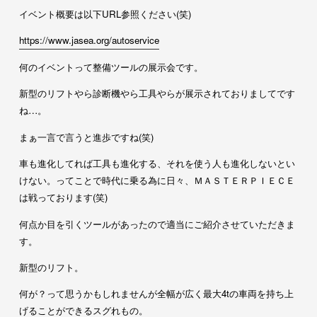
イベント概要は以下URL参照ください(笑)
https://www.jasea.org/autoservice
何のイベントって整備ツールの展示会です。
新型のリフトやら診断機やら工具やらが展示されておりましてです
ね…。
まぁ一言で言うと進歩ですね(笑)
車も進化してれば工具も進化する、それを使う人も進化しないとい
けない。ってことで時代に乗る為に日々、ＭＡＳＴＥＲＰＩＥＣＥ
は戦っております(笑)
何点か目を引くツールがあったので適当にご紹介させていただきま
す。
新型のリフト。
何が？って思うかもしれませんが全幅が広く最大4tの車両を持ち上
げることができるスグれもの。