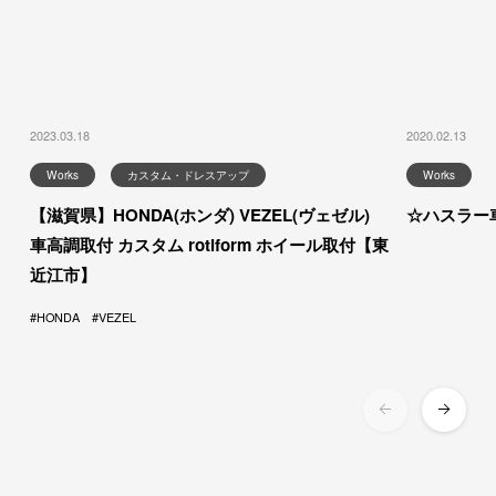
2023.03.18
2020.02.13
Works
カスタム・ドレスアップ
Works
【滋賀県】HONDA(ホンダ) VEZEL(ヴェゼル)
☆ハスラー
車高調取付 カスタム rotiform ホイール取付【東
近江市】
HONDA
VEZEL