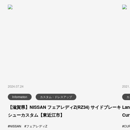
2024.07.24
2021.
Information
カスタム・ドレスアップ
カ
【滋賀県】NISSAN フェアレディZ(RZ34) サイドブレーキ
La
シューカスタム【東近江市】
Cu
NISSAN
フェアレディZ
CU