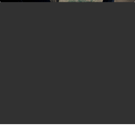
knick-knacks
general goods