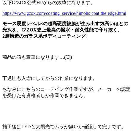
以下G’ZOX公式HPからの抜粋になります。
https://www.gzox.com/coating_service/himohs-coat-the-edge.html
モース硬度レベル8の超高硬度被膜が生み出す気高いほどの
光沢を、G’ZOX史上最高の撥水・耐久性能で守り抜く、
2層構造のガラス系ボディコーティング。
商品の箱も豪華になります…(笑)
下処理も入念にしてからの作業になります。
ちなみにこちらのコーテイング作業ですが、メーカーの認定
を受けた有資格者しか作業できません。
施工後はLEDと太陽光でムラが無いか確認して完了です。