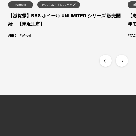
Information
カスタム・ドレスアップ
In
【滋賀県】BBS ホイール UNLIMITED シリーズ 販売開
【滋
始！【東近江市】
年
BBS
Wheel
TA
オンラインストア
お問い合わせ
knick-knacks
Contact
general goods