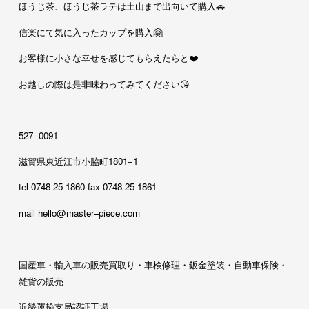
ほうじ茶、ほうじ茶ラテは土山まで出向いて購入🚗
信楽にて気に入ったカップを購入🤗
お客様に小さな幸せを感じてもらえたらと❤️
お越しの際は是非味わってみてください😘
527−0091
滋賀県東近江市小脇町1801−1
tel 0748-25-1860 fax 0748-25-1861
mail hello@master–piece.com
国産車・輸入車の販売買取り・車検修理・鈑金塗装・自動車保険・
雑貨の販売
近畿運輸支局認証工場