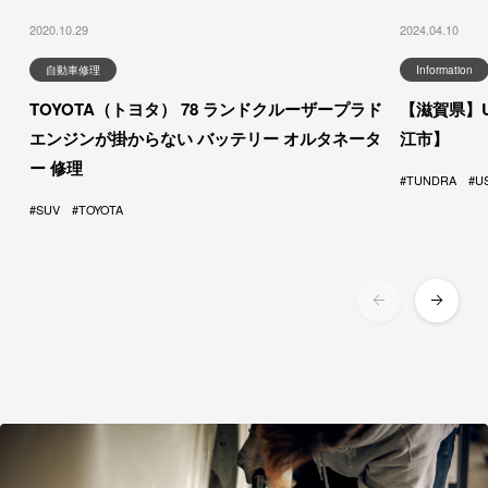
2020.10.29
2024.04.10
自動車修理
Information
TOYOTA（トヨタ） 78 ランドクルーザープラド
【滋賀県】
エンジンが掛からない バッテリー オルタネータ
江市】
ー 修理
TUNDRA
U
SUV
TOYOTA