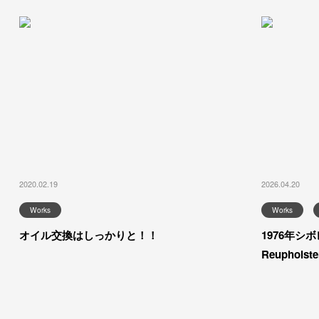
2020.02.19
2026.04.20
Works
Works
オイル交換はしっかりと！！
1976年シボレ
Reupholster