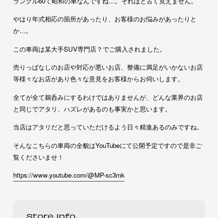
ランクル60て昭和の車なんですね…。それほど古く見えません。
やはり年式相応の箇所があったり、お客様のお悩みがあったりと
か…。
この車両は某大手SUV専門店？でご購入されました。
売りっぱなしのお店や対応が悪いお店、整備に満足がいかないお店
等様々なお店があり色々な意見をお客様からお伺いします。
全てが全て鵜呑みにするわけではありませんが、どんな業界のお店
と同じでアタリ、ハズレがあるのも事実かと思います。
当店はアタリだと思っていただけるよう日々精進あるのみですね。
そんなこちらの車両の全貌はYouTubeにて公開予定ですので是非ご
覧くださいませ！
https://www.youtube.com/@MP-sc3mk
Store Info