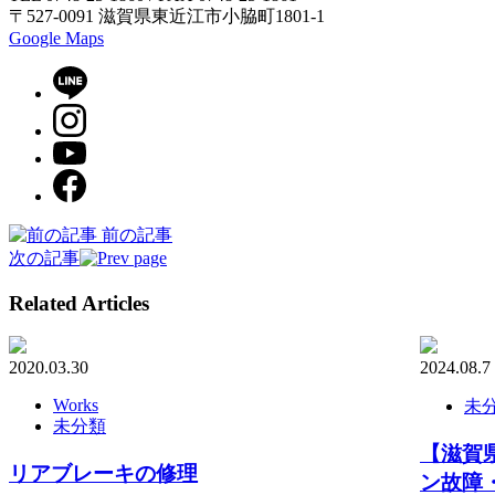
〒527-0091 滋賀県東近江市小脇町1801-1
Google Maps
前の記事
次の記事
Related Articles
2020.03.30
2024.08.7
Works
未
未分類
【滋賀県
リアブレーキの修理
ン故障